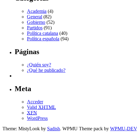
Academia
(4)
General
(82)
Gobierno
(52)
Partidos
(91)
Política catalana
(40)
Política española
(94)
Páginas
¿Quién soy?
¿Qué he publicado?
Meta
Acceder
Valid
XHTML
XFN
WordPress
Theme: MistyLook by
Sadish
. WPMU Theme pack by
WPMU-DEV