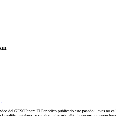
nan
 »
ndeo del GESOP para El Periódico publicado este pasado jueves no es lo
e la política catalana –y sus derivadas más allá-, la encuesta proporcion