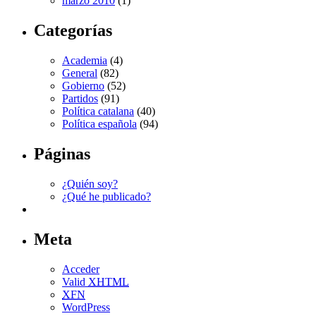
marzo 2010
(1)
Categorías
Academia
(4)
General
(82)
Gobierno
(52)
Partidos
(91)
Política catalana
(40)
Política española
(94)
Páginas
¿Quién soy?
¿Qué he publicado?
Meta
Acceder
Valid
XHTML
XFN
WordPress