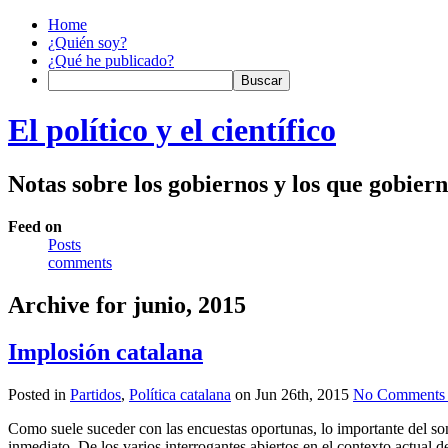
Home
¿Quién soy?
¿Qué he publicado?
El político y el científico
Notas sobre los gobiernos y los que gobier
Feed on
Posts
comments
Archive for junio, 2015
Implosión catalana
Posted in
Partidos
,
Política catalana
on Jun 26th, 2015
No Comments
Como suele suceder con las encuestas oportunas, lo importante del so
inmediato. De los varios interrogantes abiertos en el contexto actual d