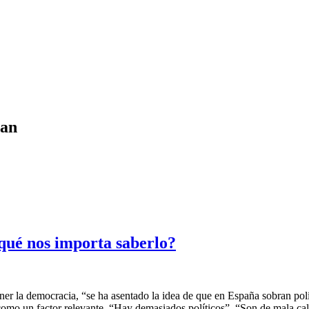
nan
qué nos importa saberlo?
 la democracia, “se ha asentado la idea de que en España sobran políti
a como un factor relevante. “Hay demasiados políticos”. “Son de mala c