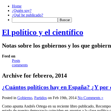
Home
¿Quién soy?
¿Qué he publicado?
El político y el científico
Notas sobre los gobiernos y los que gobier
Feed on
Posts
comments
Archive for febrero, 2014
¿Cuántos políticos hay en España? ¿Y por 
Posted in
Gobierno
,
Partidos
on Feb 19th, 2014
No Comments »
Como apunta Andrés Ortega en su reciente libro publicado, Recomponer
estado de nuestra democracia coinciden en apuntar a la clase polític