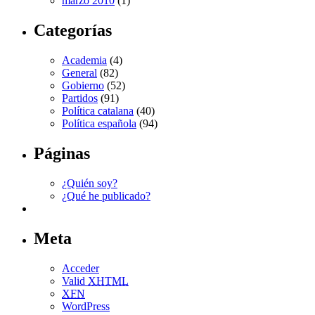
marzo 2010
(1)
Categorías
Academia
(4)
General
(82)
Gobierno
(52)
Partidos
(91)
Política catalana
(40)
Política española
(94)
Páginas
¿Quién soy?
¿Qué he publicado?
Meta
Acceder
Valid
XHTML
XFN
WordPress