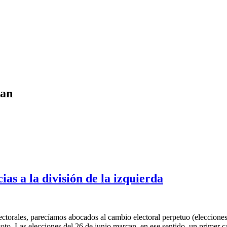
nan
ias a la división de la izquierda
ectorales, parecíamos abocados al cambio electoral perpetuo (eleccione
 voto. Las elecciones del 26 de junio marcan, en ese sentido, un primer 