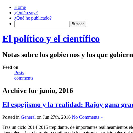
Home
¿Quién soy?
¿Qué he publicado?
El político y el científico
Notas sobre los gobiernos y los que gobier
Feed on
Posts
comments
Archive for junio, 2016
El espejismo y la realidad: Rajoy gana grac
Posted in
General
on Jun 27th, 2016
No Comments »
Tras un ciclo 2014-2015 trepidante, de importantes realineamientos el
generales…) y a la ruptura continua de los patrones tradicionales del