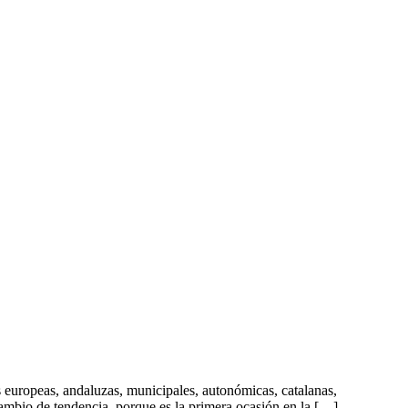
s europeas, andaluzas, municipales, autonómicas, catalanas,
cambio de tendencia, porque es la primera ocasión en la […]