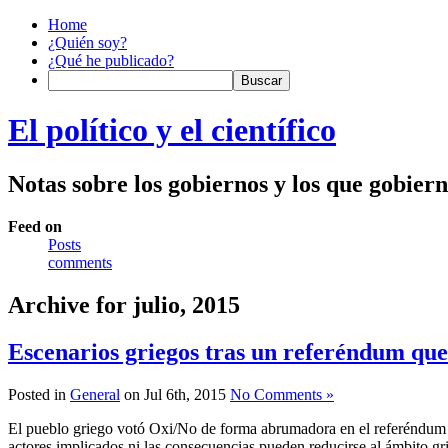
Home
¿Quién soy?
¿Qué he publicado?
El político y el científico
Notas sobre los gobiernos y los que gobier
Feed on
Posts
comments
Archive for julio, 2015
Escenarios griegos tras un referéndum que
Posted in
General
on Jul 6th, 2015
No Comments »
El pueblo griego votó Oxi/No de forma abrumadora en el referéndum qu
actores implicados ni las consecuencias pueden reducirse al ámbito 