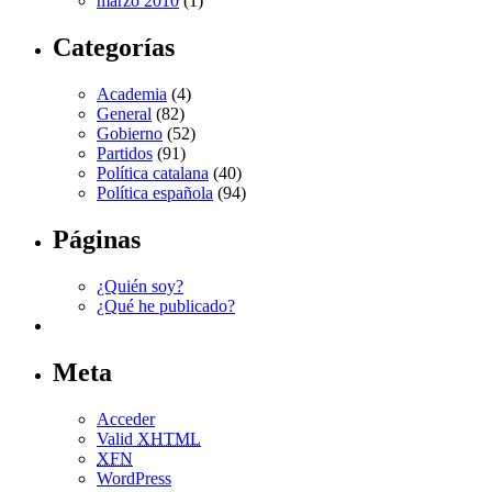
marzo 2010
(1)
Categorías
Academia
(4)
General
(82)
Gobierno
(52)
Partidos
(91)
Política catalana
(40)
Política española
(94)
Páginas
¿Quién soy?
¿Qué he publicado?
Meta
Acceder
Valid
XHTML
XFN
WordPress