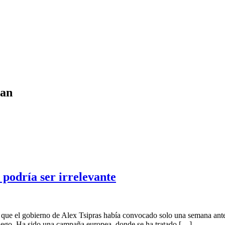
nan
 podría ser irrelevante
e el gobierno de Alex Tsipras había convocado solo una semana antes. 
griego. Ha sido una campaña europea, donde se ha tratado […]