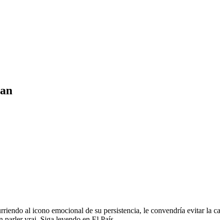
nan
riendo al icono emocional de su persistencia, le convendría evitar la c
 parler vrai. Siga leyendo en El País.