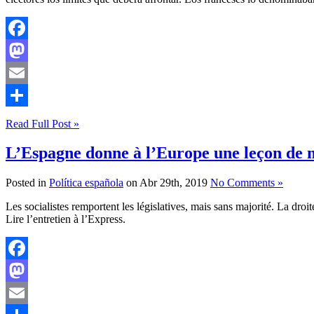
Facebook
Mastodon
Email
Compartir
Read Full Post »
L’Espagne donne à l’Europe une leçon de 
Posted in
Política española
on Abr 29th, 2019
No Comments »
Les socialistes remportent les législatives, mais sans majorité. La dro
Lire l’entretien à l’Express.
Facebook
Mastodon