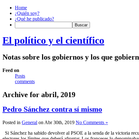
Home
¿Quién soy?
¿Qué he publicado?
El político y el científico
Notas sobre los gobiernos y los que gobier
Feed on
Posts
comments
Archive for abril, 2019
Pedro Sánchez contra sí mismo
Posted in
General
on Abr 30th, 2019
No Comments »
Si Sánchez ha sabido devolver al PSOE a la senda de la victoria recur
electores los límites que deberá afrontar. Los franceses lo denominaban