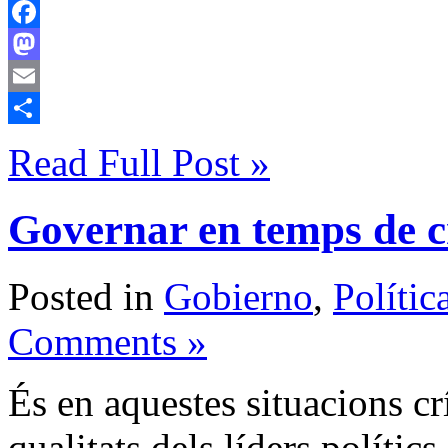
Facebook
Mastodon
Email
Compartir
Read Full Post »
Governar en temps de c
Posted in
Gobierno
,
Polític
Comments »
És en aquestes situacions c
qualitats dels líders políti