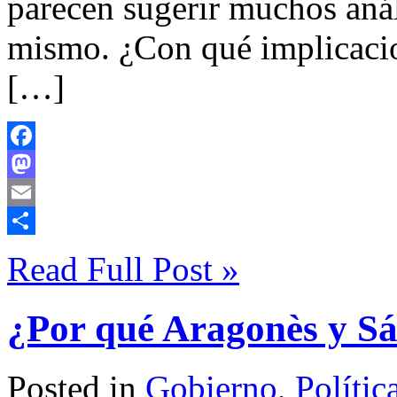
parecen sugerir muchos anál
mismo. ¿Con qué implicaci
[…]
Facebook
Mastodon
Email
Compartir
Read Full Post »
¿Por qué Aragonès y Sá
Posted in
Gobierno
,
Polític