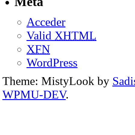
Meta
Acceder
Valid
XHTML
XFN
WordPress
Theme: MistyLook by
Sadi
WPMU-DEV
.