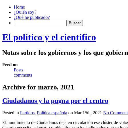
Home
¿Quién soy?
¿Qué he publicado?
El político y el científico
Notas sobre los gobiernos y los que gobier
Feed on
Posts
comments
Archive for marzo, 2021
Ciudadanos y la pugna por el centro
Posted in
Partidos
,
Política española
on Mar 15th, 2021
No Comment
El hundimiento de Ciudadanos deja en circulación ese clúster de voto
Casado necesita, además, combinarlos con los indignados que se fue