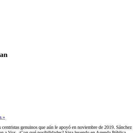
nan
s »
s centristas genuinos que aún le apoyó en noviembre de 2019. Sánchez 
ron a Vox. ¿Con qué posibilidades? Siga leyendo en Agenda Pública.