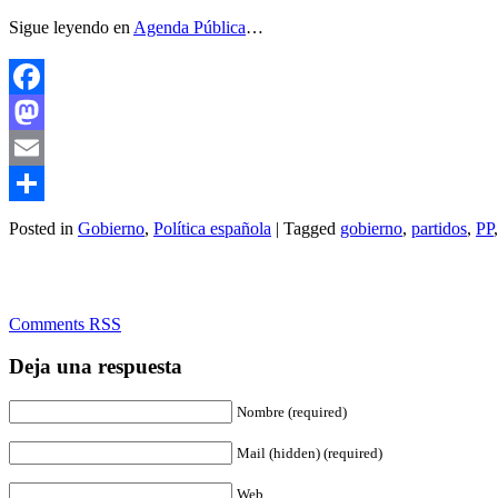
Sigue leyendo en
Agenda Pública
…
Facebook
Mastodon
Email
Compartir
Posted in
Gobierno
,
Política española
| Tagged
gobierno
,
partidos
,
PP
Comments RSS
Deja una respuesta
Nombre (required)
Mail (hidden) (required)
Web