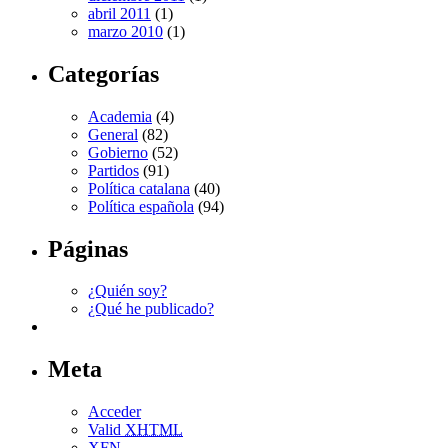
abril 2011
(1)
marzo 2010
(1)
Categorías
Academia
(4)
General
(82)
Gobierno
(52)
Partidos
(91)
Política catalana
(40)
Política española
(94)
Páginas
¿Quién soy?
¿Qué he publicado?
Meta
Acceder
Valid
XHTML
XFN