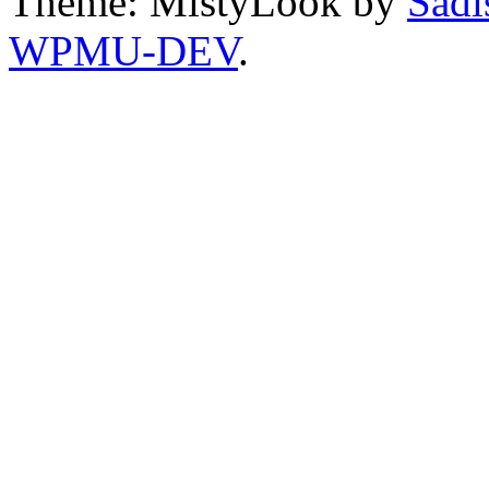
Theme: MistyLook by
Sadi
WPMU-DEV
.